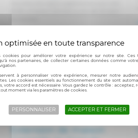
Vous rêvez d'un espace supplémentaire pour votre
famille, un bureau à domicile ou une salle de loisirs ?
Ne cherchez
Extension
Read More »
de
maison
Extension de maison
s cookies pour améliorer votre expérience sur notre site. Ces
Grande-
 qu'à nos partenaires, de collecter certaines données comme votre
Dunkerque
igation.
Synthe
servent à personnaliser votre expérience, mesurer notre audien
Extension de Maison à Dunkerque : Agrandissez Votre
ntes. Les cookies essentiels au fonctionnement du site sont autom
es, votre accord est nécessaire. Vous gardez le contrôle : acceptez, 
Espace de Vie ! Vous envisagez d'agrandir votre
tout moment via les paramètres de cookies.
maison pour accueillir votre
Extension
Read More »
PERSONNALISER
ACCEPTER ET FERMER
de
maison
Extension de maison
Dunkerque