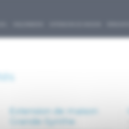
EIL
MAÇONNERIE
EXTENSION DE MAISON
RÉNOVAT
tés
Extension de maison
Grande-Synthe