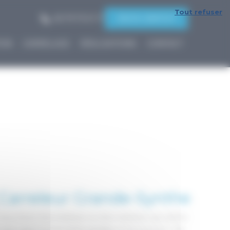
Tout refuser
06 79 73 01 17
DEVIS GRATUIT
ION
CARRELAGE
RÉALISATIONS
CONTACT
Carreleur Grande-Synthe
Vous rêvez d'un intérieur ou d'un extérieur qui reflète