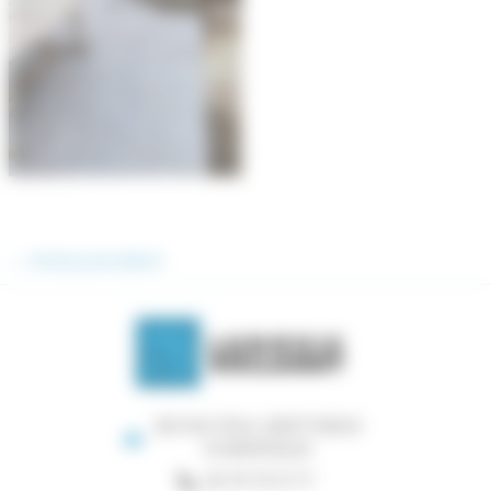
←
Article précédent
28 RUE PAUL BERT 59240
DUNKERQUE
06 79 73 01 17