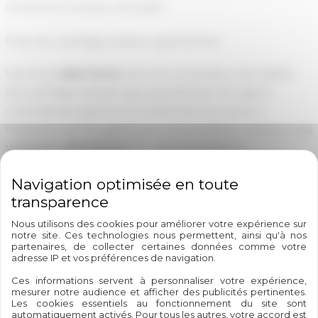
revêtement extérieur de qualité.
Pose d’un carrelage extérieur grand format
Une fois la
dalle béton
terminée, la terrasse a été habillée
d’un carrelage extérieur gris grand format. Son aspect
contemporain apporte immédiatement du cachet à
l’habitation tout en garantissant une excellente résistance au
x
variations climatiques
et à l’usure quotidienne.
Rénovation des escaliers extérieurs
Les escaliers permettant l’
accès au jardin o
nt également
Nous utilisons des cookies pour améliorer votre expérience sur
été repris afin d’assurer une parfaite continuité esthétique
notre site. Ces technologies nous permettent, ainsi qu'à nos
partenaires, de collecter certaines données comme votre
avec la nouvelle terrasse. Le même revêtement a été posé
adresse IP et vos préférences de navigation.
sur les marches et les paliers pour obtenir un rendu
Ces informations servent à personnaliser votre expérience,
harmonieux et élégant.
mesurer notre audience et afficher des publicités pertinentes.
Les cookies essentiels au fonctionnement du site sont
automatiquement activés. Pour tous les autres, votre accord est