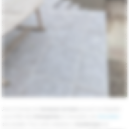
Avec le temps, les
terrasses en bois
peuvent se dégrader
sous l’effet des
intempéries
et nécessiter une
rénovation
plus durable. Pour cette réalisation à
Dunkerque
, les