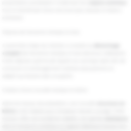
propriétaires souhaitaient moderniser leur
espace extérieur
tout en bénéficiant d’une structure plus robuste et facile à
entretenir.
Dépose de l’ancienne terrasse en bois
La première étape du chantier a consisté au
démontage
complet
de l’ancienne terrasse en bois devenue vieillissante.
Cette dépose a permis de repartir sur une base saine afin de
concevoir un aménagement extérieur plus pérenne et
adapté aux besoins des occupants.
Création d’une nouvelle terrasse en béton
Après les travaux de préparation, une nouvelle
structure en
béton
a été réalisée pour remplacer l’ancien ouvrage. Cette
solution offre une excellente stabilité, une grande
résistance
dans le temps et constitue un support idéal pour la pose d’un