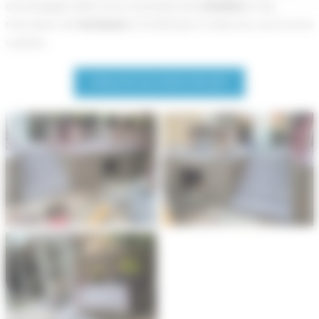
accompagne dans tous vos projets de
création
et de
rénovation de
terrasses
à Dunkerque et dans les communes
voisines.
PARLER DE MON PROJET