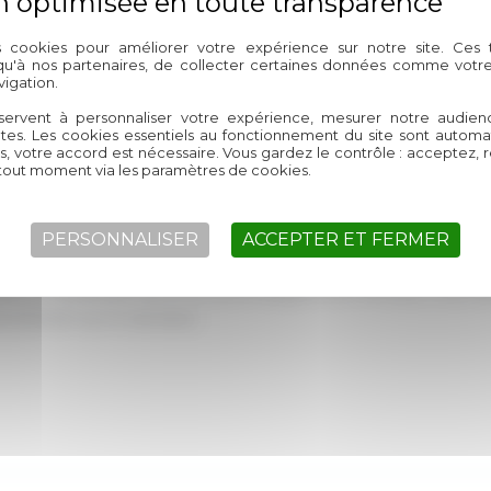
s cookies pour améliorer votre expérience sur notre site. Ces
 qu'à nos partenaires, de collecter certaines données comme votre
igation.
 accompagne également dans l’
aménagement de votre extér
servent à personnaliser votre expérience, mesurer notre audien
e tenu de sa forte résistance. Votre maçon intervient aussi pour 
ntes. Les cookies essentiels au fonctionnement du site sont autom
es, votre accord est nécessaire. Vous gardez le contrôle : acceptez, 
tout moment via les paramètres de cookies.
 à Dunkerque
PERSONNALISER
ACCEPTER ET FERMER
oser une terrasse
, n’hésitez pas à recourir au service de votre 
lité, un travail bien fait et un accompagnement efficace. Pour
rectement sur le standard.