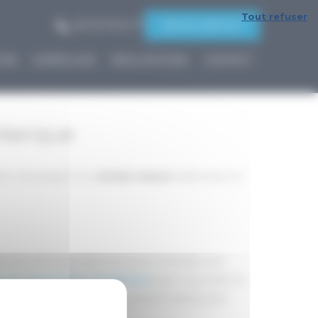
Tout refuser
06 79 73 01 17
DEVIS GRATUIT
ION
CARRELAGE
RÉALISATIONS
CONTACT
nkerque
de votre projet à un
artisan maçon
talentueux et
ntôt lieu de rassemblement pour la famille, une
se de maçonnerie à Dunkerque
peut vous venir en
Les travaux de construction seront menés avec