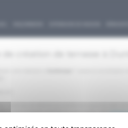
EIL
MAÇONNERIE
EXTENSION DE MAISON
RÉNOVAT
e de création de terrasse à Du
vant votre habitation à
Dunkerque
? Laissez la concrétisation 
t !
s, etc.
ion. Tantôt lieu de détente pour profiter des rayons du soleil, ta
er de tous les avantages apportés par une terrasse, votre
entrepri
ous voulez :
terrasse en bois
comme
terrasse en carrelage
. 
hiers des charges.